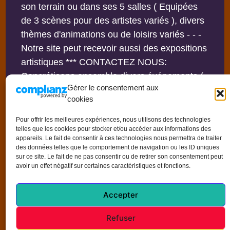
son terrain ou dans ses 5 salles ( Equipées
de 3 scènes pour des artistes variés ), divers
thèmes d'animations ou de loisirs variés - - -
Notre site peut recevoir aussi des expositions
artistiques *** CONTACTEZ NOUS:
Concrétisons ensemble divers événements (
Gérer le consentement aux
Privés ou non ) - - - Possibilité d'adhérer à
cookies
notre Association - - - Vos suggestions sont
les bienvenues ...
Pour offrir les meilleures expériences, nous utilisons des technologies
telles que les cookies pour stocker et/ou accéder aux informations des
appareils. Le fait de consentir à ces technologies nous permettra de traiter
des données telles que le comportement de navigation ou les ID uniques
sur ce site. Le fait de ne pas consentir ou de retirer son consentement peut
avoir un effet négatif sur certaines caractéristiques et fonctions.
NOTA
: De préférence, visitez notre site avec
un ordinateur grand écran
Accepter
Refuser