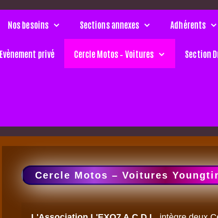
Nos besoins
Sections annexes
Adhérents
Evènement privé
Cercle Motos – Voitures
Section D
Cercle Motos – Voitures Youngt
L'Association L'EXO7 A.C.D.L. 