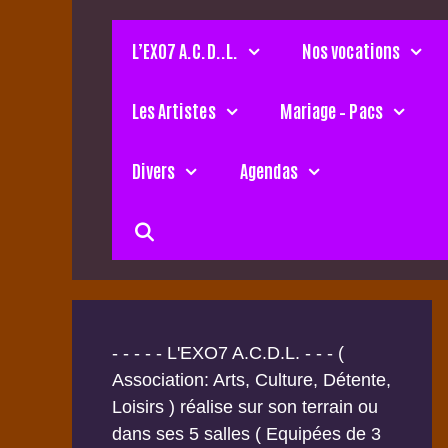
Aller
au
L’EXO7 A.C.D..L.
Nos vocations
contenu
Les Artistes
Mariage – Pacs
Divers
Agendas
- - - - - L'EXO7 A.C.D.L. - - - (
Association: Arts, Culture, Détente,
Loisirs ) réalise sur son terrain ou
dans ses 5 salles ( Equipées de 3