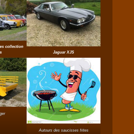
es collection
s
Jaguar XJS
ger
Autours des saucisses frites