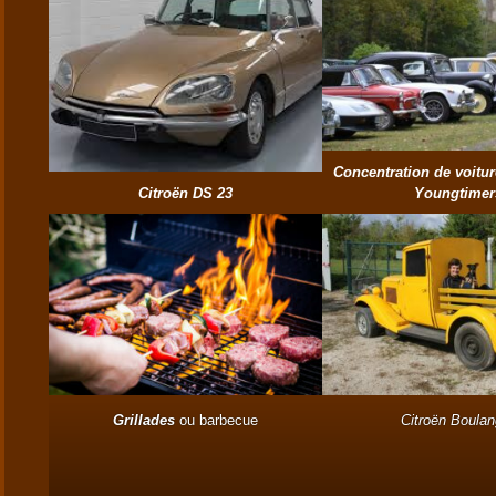
Concentration de voitur
Citroën DS 23
Youngtimer
Grillades
ou barbecue
Citroën Boulan