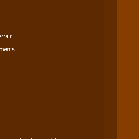
rrain

ments
