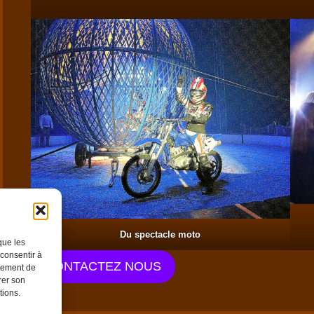
Du spectacle moto
que les
 consentir à
CONTACTEZ NOUS
rtement de
rer son
tions.