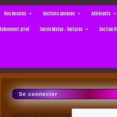
Nos besoins
Sections annexes
Adhérents
Evènement privé
Cercle Motos – Voitures
Section D
Se connecter
Identifiant ou adresse e-mail