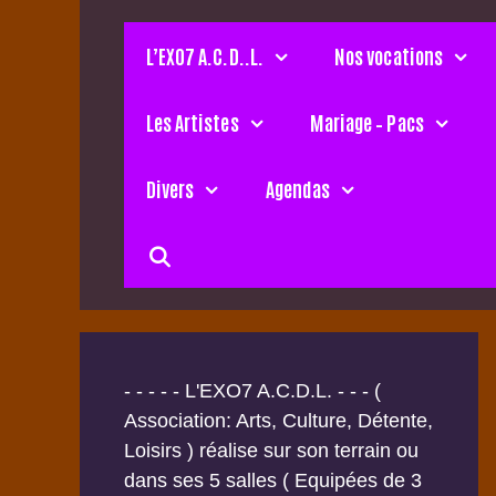
Aller
au
L’EXO7 A.C.D..L.
Nos vocations
contenu
Les Artistes
Mariage – Pacs
Divers
Agendas
- - - - - L'EXO7 A.C.D.L. - - - (
Association: Arts, Culture, Détente,
Loisirs ) réalise sur son terrain ou
dans ses 5 salles ( Equipées de 3