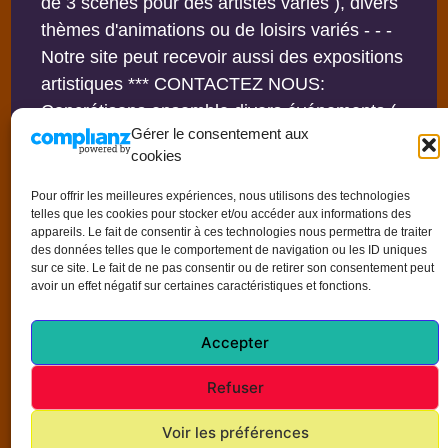
de 3 scènes pour des artistes variés ), divers
thèmes d'animations ou de loisirs variés - - -
Notre site peut recevoir aussi des expositions
artistiques *** CONTACTEZ NOUS:
Concrétisons ensemble divers événements (
Gérer le consentement aux
Privés ou non ) - - - Possibilité d'adhérer à
cookies
notre Association - - - Vos suggestions sont
les bienvenues ...
Pour offrir les meilleures expériences, nous utilisons des technologies
telles que les cookies pour stocker et/ou accéder aux informations des
appareils. Le fait de consentir à ces technologies nous permettra de traiter
des données telles que le comportement de navigation ou les ID uniques
sur ce site. Le fait de ne pas consentir ou de retirer son consentement peut
avoir un effet négatif sur certaines caractéristiques et fonctions.
NOTA
: De préférence, visitez notre site avec
un ordinateur grand écran
Accepter
Refuser
Voir les préférences